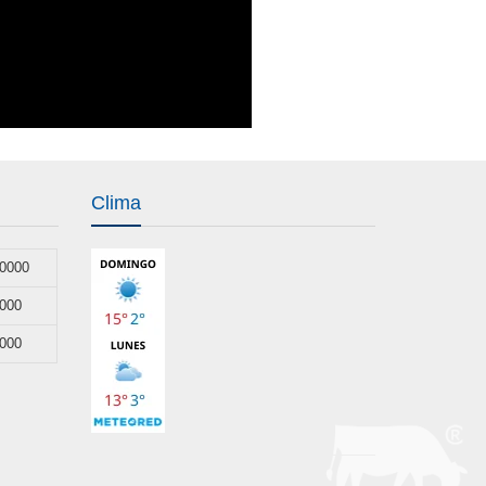
Clima
50000
0000
0000